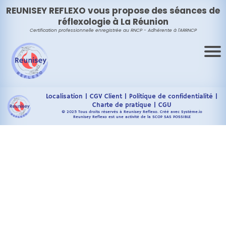
REUNISEY REFLEXO vous propose des séances de
réflexologie à La Réunion
Certification professionnelle enregistrée au RNCP - Adhérente à
l'ARRNCP
Localisation
|
CGV Client
|
Politique de confidentialité
|
Charte de pratique
|
CGU
© 2025 Tous droits réservés à Reunisey Reflexo. Créé avec Système.io
Reunisey Reflexo est une activité de la SCOP SAS POSSIBLE