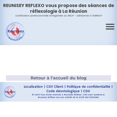
REUNISEY REFLEXO vous propose des séances de
réflexologie à La Réunion
Certification professionnelle enregistrée au RNCP - Adhérente à
l'ARRNCP
Retour à l'accueil du blog
Localisation
|
CGV Client
|
Politique de confidentialité
|
Code déontologique
|
CGU
© 2025 Tous droits réservés à Reunisey Reflexo. Créé avec Système.io
Reunisey Reflexo est une activité de la SCOP SAS POSSIBLE